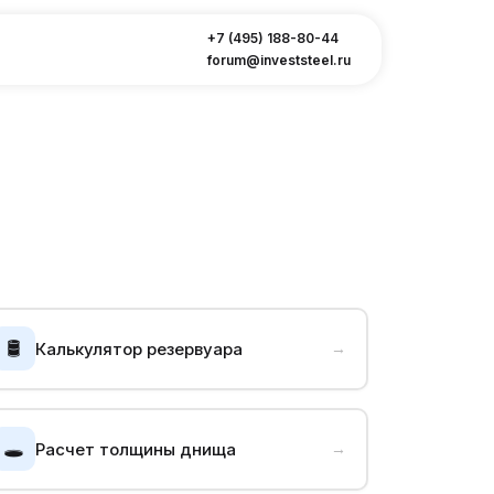
+7 (495) 188-80-44
forum@investsteel.ru
🛢️
Калькулятор резервуара
→
🕳️
Расчет толщины днища
→