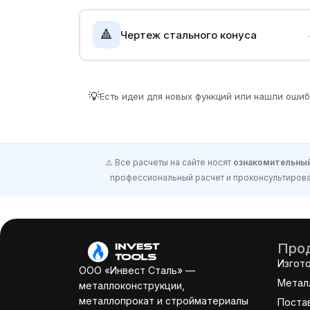
🔺
Чертеж стального конуса
💡
Есть идеи для новых функций или нашли оши
⚠️ Все расчеты на сайте носят
ознакомительный
профессиональный расчет и проконсультироват
Прод
Изгот
ООО «Инвест Сталь» —
Метал
металлоконструкции,
металлопрокат и стройматериалы
Поста