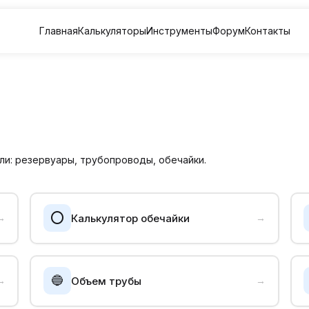
Главная
Калькуляторы
Инструменты
Форум
Контакты
и: резервуары, трубопроводы, обечайки.
⭕
Калькулятор обечайки
→
→
🔵
Объем трубы
→
→