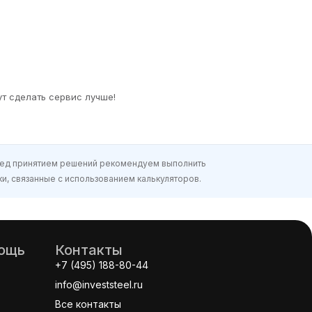
т сделать сервис лучше!
еред принятием решений рекомендуем выполнить
и, связанные с использованием калькуляторов.
мощь
Контакты
+7 (495) 188-80-44
info@investsteel.ru
Все контакты