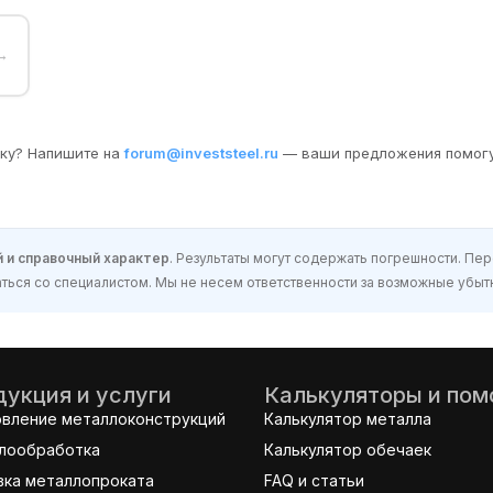
→
бку? Напишите на
forum@investsteel.ru
— ваши предложения помогу
 и справочный характер
. Результаты могут содержать погрешности. П
ься со специалистом. Мы не несем ответственности за возможные убытк
укция и услуги
Калькуляторы и по
овление металлоконструкций
Калькулятор металла
лообработка
Калькулятор обечаек
вка металлопроката
FAQ и статьи