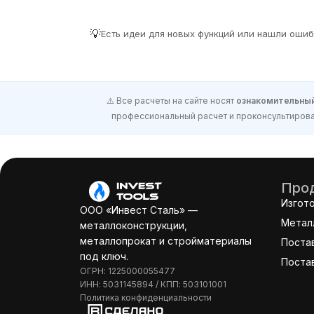
💡
Есть идеи для новых функций или нашли оши
⚠️ Все расчеты на сайте носят
ознакомительный
профессиональный расчет и проконсультироват
Прод
Изгот
ООО «Инвест Сталь» —
Метал
металлоконструкции,
металлопрокат и стройматериалы
Поста
под ключ.
Поста
ОГРН: 1225000055477
ИНН: 5031145894 / КПП: 503101001
Политика конфиденциальности