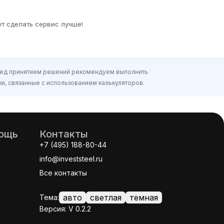
т сделать сервис лучше!
еред принятием решений рекомендуем выполнить
и, связанные с использованием калькуляторов.
мощь
Контакты
+7 (495) 188-80-44
info@investsteel.ru
Все контакты
авто
светлая
темная
Тема:
Версия: V 0.2.2