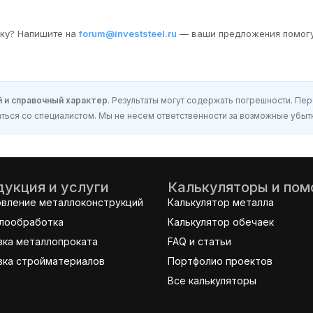
бку? Напишите на
forum@investsteel.ru
— ваши предложения помогу
 и справочный характер
. Результаты могут содержать погрешности. П
ься со специалистом. Мы не несем ответственности за возможные убытк
укция и услуги
Калькуляторы и по
овление металлоконструкций
Калькулятор металла
лообработка
Калькулятор обечаек
вка металлопроката
FAQ и статьи
вка стройматериалов
Портфолио проектов
Все калькуляторы