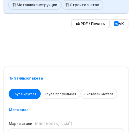
🏗️
🏗️
Металлоконструкции
Строительство
🖨️ PDF / Печать
VK
Тип гильзопакета
Труба круглая
Труба профильная
Листовой металл
Материал
(плотность, г/см³)
Марка стали