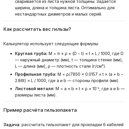
сваривается из листа нужной толщины. Задаётся
ширина, длина и толщина листа. Оптимально для
нестандартных диаметров и малых серий.
Как рассчитать вес гильзы?
Калькулятор использует следующие формулы:
Круглая труба:
M = π × ρ × (D − t) × t × L / 1000, где D
— наружный диаметр (мм), t — толщина стенки (мм),
L — длина (мм), ρ — плотность стали (г/см³).
Профильная труба:
M = ρ/7850 × 0.0157 × t × (a + b −
2.86t) × L / 1000, где a и b — стороны профиля (мм).
Листовой металл:
M = a × b × t × ρ × 10⁻⁶, где a и b —
размеры листа (мм).
Пример расчёта гильзопакета
Задача:
рассчитать гильзопакет для прокладки 6 кабелей