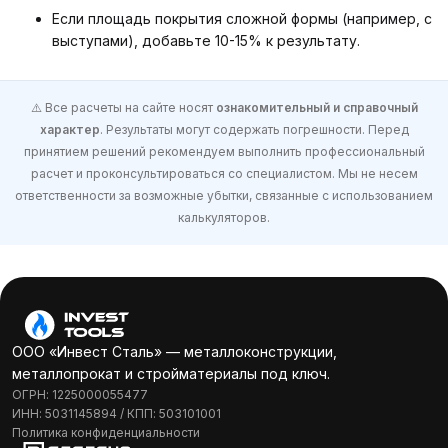
Если площадь покрытия сложной формы (например, с
выступами), добавьте 10-15% к результату.
⚠️ Все расчеты на сайте носят
ознакомительный и справочный
характер
. Результаты могут содержать погрешности. Перед
принятием решений рекомендуем выполнить профессиональный
расчет и проконсультироваться со специалистом. Мы не несем
ответственности за возможные убытки, связанные с использованием
калькуляторов.
ООО «Инвест Сталь» — металлоконструкции,
металлопрокат и стройматериалы под ключ.
ОГРН: 1225000055477
ИНН: 5031145894 / КПП: 503101001
Политика конфиденциальности