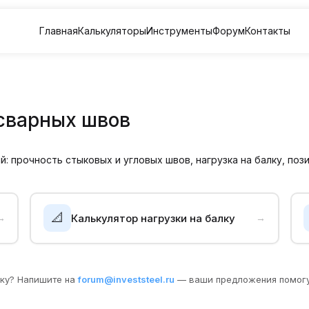
Главная
Калькуляторы
Инструменты
Форум
Контакты
сварных швов
: прочность стыковых и угловых швов, нагрузка на балку, по
📐
Калькулятор нагрузки на балку
→
→
бку? Напишите на
forum@investsteel.ru
— ваши предложения помогу