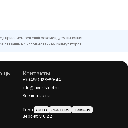
еред принятием решений рекомендуем выполнить
и, связанные с использованием калькуляторов.
мощь
Контакты
+7 (495) 188-80-44
info@investsteel.ru
Все контакты
авто
светлая
темная
Тема:
Версия: V 0.2.2