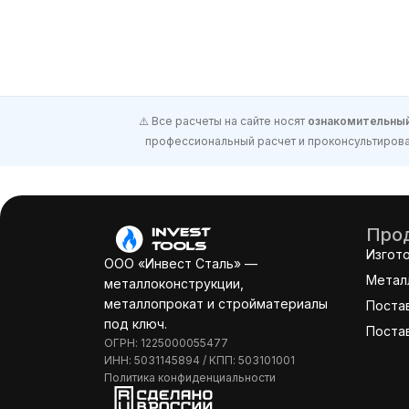
⚠️ Все расчеты на сайте носят
ознакомительный
профессиональный расчет и проконсультироват
Прод
Изгот
ООО «Инвест Сталь» —
Метал
металлоконструкции,
металлопрокат и стройматериалы
Поста
под ключ.
Поста
ОГРН: 1225000055477
ИНН: 5031145894 / КПП: 503101001
Политика конфиденциальности